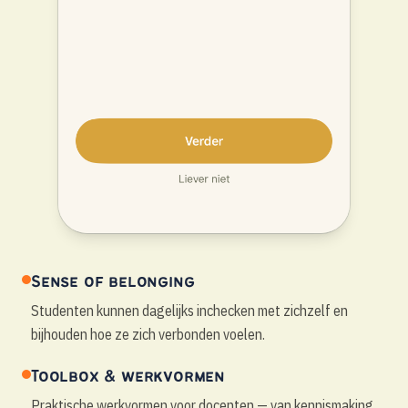
Home
Coaching
Samenwerking
Community
Sense of belonging
Studenten kunnen dagelijks inchecken met zichzelf en
Over ons
bijhouden hoe ze zich verbonden voelen.
Steun ons
Toolbox & werkvormen
Praktische werkvormen voor docenten — van kennismaking